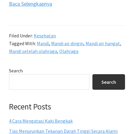
Baca Selengkapnya
Filed Under:
Kesehatan
Tagged With:
Mandi
,
Mandi air dingin
,
Mandi air hangat
,
Mandi setelah olahraga
,
Olahraga
Primary
Search
Sidebar
Search
Recent Posts
4 Cara Mengatasi Kaki Bengkak
Tips Menurunkan Tekanan Darah Tinggi Secara Alami