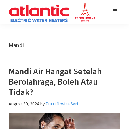
Skip
Skip
Skip
to
to
to
main
primary
footer
Atlantic
Supérieur
content
sidebar
Water
En
Heater
Confort
Mandi
Mandi Air Hangat Setelah
Berolahraga, Boleh Atau
Tidak?
August 30, 2024
by
Putri Novita Sari