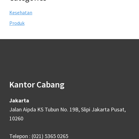
Kesehatan
Produk
Footer
Kantor Cabang
Jakarta
Jalan Aipda KS Tubun No. 19B, Slipi Jakarta Pusat,
10260
Telepon : (021) 5365 0265