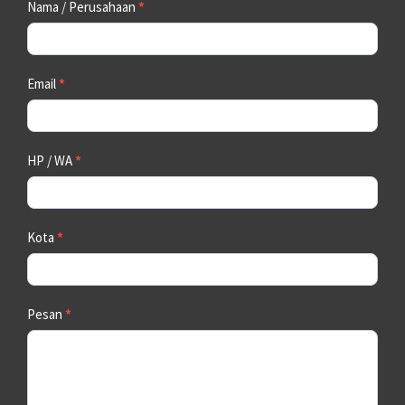
Contact
Nama / Perusahaan
*
Us
Email
*
HP / WA
*
Kota
*
Pesan
*