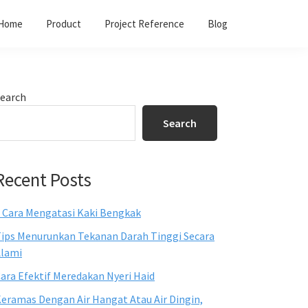
Home
Product
Project Reference
Blog
Primary
earch
Sidebar
Search
Recent Posts
 Cara Mengatasi Kaki Bengkak
ips Menurunkan Tekanan Darah Tinggi Secara
lami
ara Efektif Meredakan Nyeri Haid
eramas Dengan Air Hangat Atau Air Dingin,