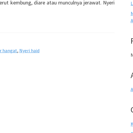
erut kembung, diare atau munculnya jerawat. Nyeri
L
M
A
r hangat
,
Nyeri haid
N
A