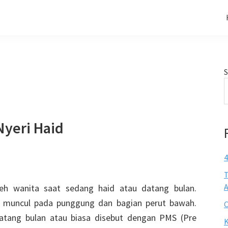
S
Nyeri Haid
4
T
A
oleh wanita saat sedang haid atau datang bulan.
ba muncul pada punggung dan bagian perut bawah.
C
datang bulan atau biasa disebut dengan PMS (Pre
K