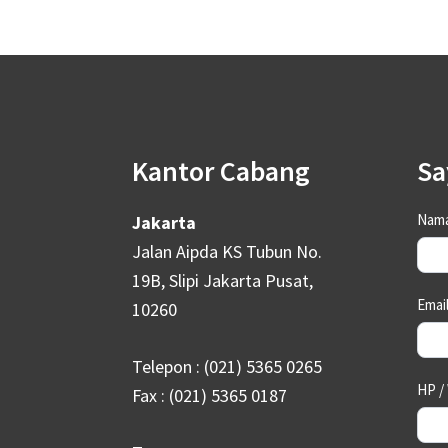
Footer
Kantor Cabang
Sa
Con
Nama
Jakarta
Us
Jalan Aipda KS Tubun No.
19B, Slipi Jakarta Pusat,
Emai
10260
Telepon : (021) 5365 0265
HP /
Fax : (021) 5365 0187