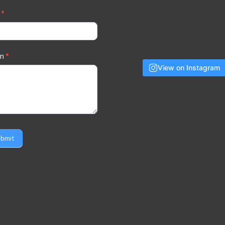
a
*
an
*
View on Instagram
bmit