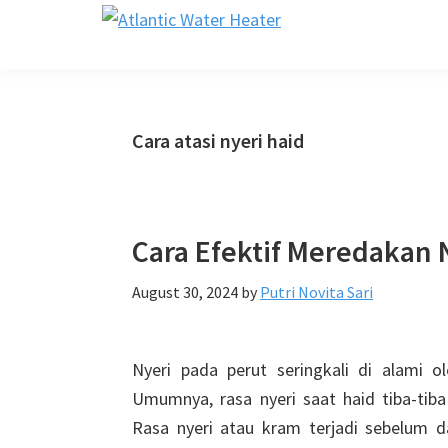
Skip
Skip
Skip
Skip
Atlantic
to
to
to
to
Supérieur
Water
primary
main
primary
footer
En
Heater
navigation
content
sidebar
Confort
Cara atasi nyeri haid
Cara Efektif Meredakan 
August 30, 2024
by
Putri Novita Sari
Nyeri pada perut seringkali di alami 
Umumnya, rasa nyeri saat haid tiba-ti
Rasa nyeri atau kram terjadi sebelum 