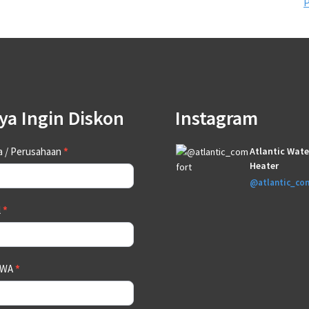
ya Ingin Diskon
Instagram
tact
 / Perusahaan
*
Atlantic Wate
Heater
@atlantic_co
l
*
 WA
*