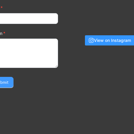
a
*
an
*
View on Instagram
bmit