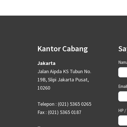
Footer
Kantor Cabang
Sa
Con
Nama
Jakarta
Us
Jalan Aipda KS Tubun No.
19B, Slipi Jakarta Pusat,
Emai
10260
Telepon : (021) 5365 0265
HP /
Fax : (021) 5365 0187