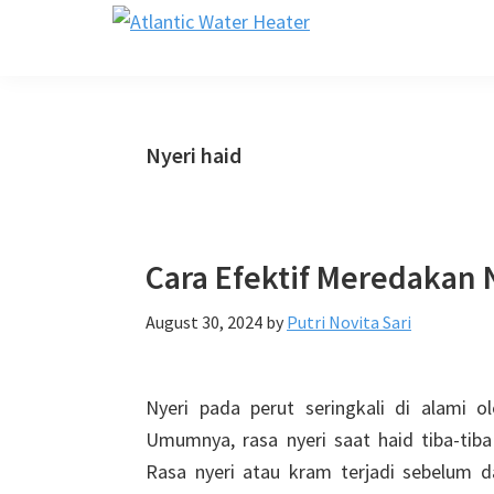
Skip
Skip
Skip
Skip
Atlantic
to
to
to
to
Supérieur
Water
primary
main
primary
footer
En
Heater
navigation
content
sidebar
Confort
Nyeri haid
Cara Efektif Meredakan 
August 30, 2024
by
Putri Novita Sari
Nyeri pada perut seringkali di alami 
Umumnya, rasa nyeri saat haid tiba-ti
Rasa nyeri atau kram terjadi sebelum 