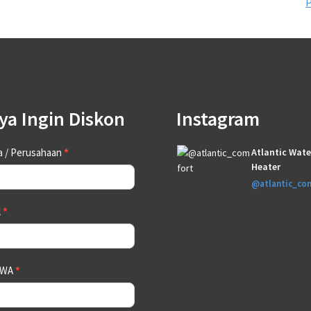
ya Ingin Diskon
Instagram
tact
 / Perusahaan
*
Atlantic Wate
Heater
@atlantic_co
l
*
 WA
*