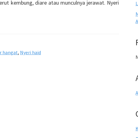
erut kembung, diare atau munculnya jerawat. Nyeri
L
M
A
r hangat
,
Nyeri haid
N
A