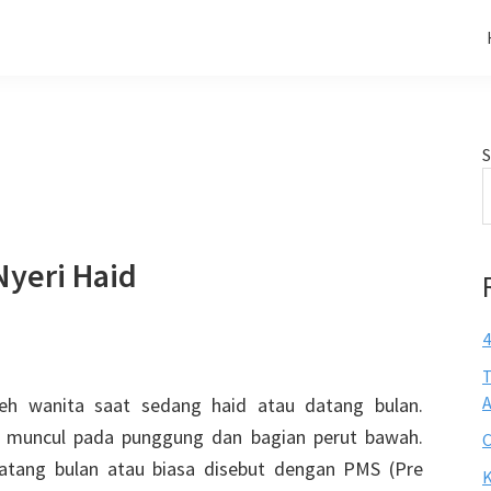
S
Nyeri Haid
4
T
A
oleh wanita saat sedang haid atau datang bulan.
ba muncul pada punggung dan bagian perut bawah.
C
datang bulan atau biasa disebut dengan PMS (Pre
K