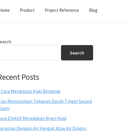
Home
Product
Project Reference
Blog
Primary
earch
Sidebar
Search
Recent Posts
 Cara Mengatasi Kaki Bengkak
ips Menurunkan Tekanan Darah Tinggi Secara
lami
ara Efektif Meredakan Nyeri Haid
eramas Dengan Air Hangat Atau Air Dingin,